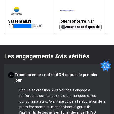
vattenfall.fr
louersonterrain.fr
E
4.4
5
(1 743)
Aucune note disponible
Les engagements Avis vérifiés
Transparence : notre ADN depuis le premier
jour
Depuis sa création, Avis Vérifiés s'engage à
renforcer la confiance entre les marques et les
consommateurs. Ayant participé à l'élaboration de la
première norme au monde visant à garantir
l'authenticité des avis en ligne (devenue NF ISO