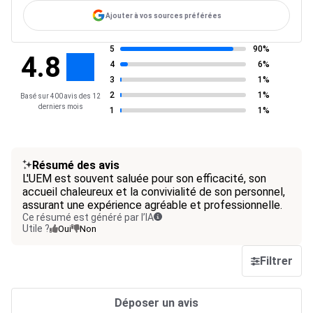
Ajouter à vos sources préférées
5
90%
4.8
4
6%
3
1%
2
1%
Basé sur 400 avis des 12
derniers mois
1
1%
Résumé des avis
L'UEM est souvent saluée pour son efficacité, son
accueil chaleureux et la convivialité de son personnel,
assurant une expérience agréable et professionnelle.
Ce résumé est généré par l’IA
Utile ?
Oui
Non
Filtrer
Déposer un avis