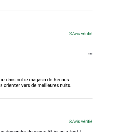
Avis vérifié
nce dans notre magasin de Rennes.

orienter vers de meilleures nuits.

Avis vérifié
ue demander de mieux. Et ici on a tout !