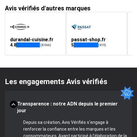
Avis vérifiés d'autres marques
durandal-cuisine.fr
passat-shop.fr
a
4.8
5
4.
(8 566)
(419)
Les engagements Avis vérifiés
Transparence : notre ADN depuis le premier
jour
Depuis sa création, Avis Vérifiés s'engage à
renforcer la confiance entre les marques et les
consommateurs. Ayant participé à l'élaboration de la