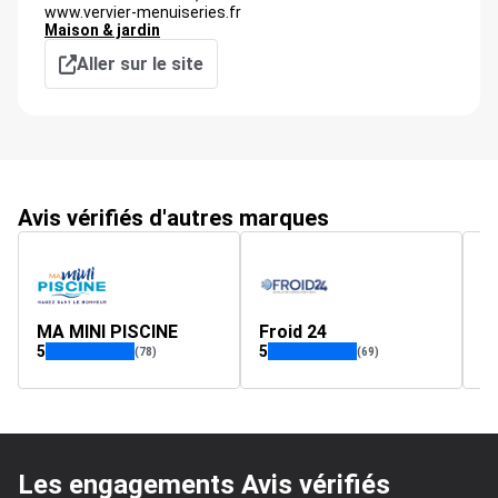
www.vervier-menuiseries.fr
Maison & jardin
Aller sur le site
Avis vérifiés d'autres marques
MA MINI PISCINE
Froid 24
v
5
5
(78)
(69)
Les engagements Avis vérifiés