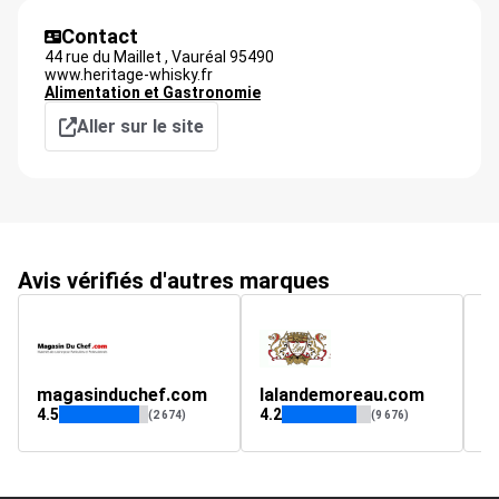
Contact
44 rue du Maillet ,
Vauréal
95490
www.heritage-whisky.fr
Alimentation et Gastronomie
Aller sur le site
Avis vérifiés d'autres marques
magasinduchef.com
lalandemoreau.com
pl
4.5
4.2
4.
(2 674)
(9 676)