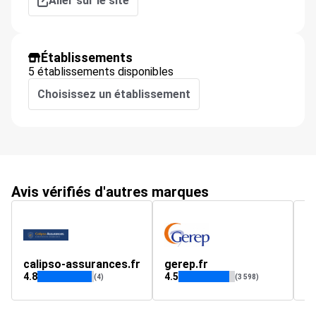
Aller sur le site
Établissements
5 établissements disponibles
Choisissez un établissement
Avis vérifiés d'autres marques
calipso-assurances.fr
gerep.fr
A
4.8
4.5
4.
(4)
(3 598)