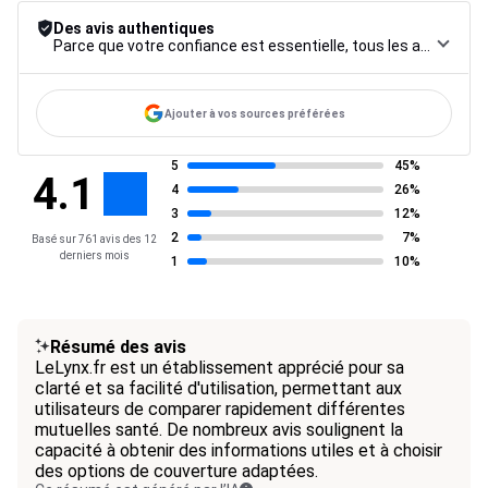
Des avis authentiques
Parce que votre confiance est essentielle, tous les avis font l’objet d’une procédure de contrôle rigoureuse, de leur collecte à leur modération, jusqu’à leur mise en ligne, afin de garantir une fiabilité maximale.
Ajouter à vos sources préférées
5
45%
4.1
4
26%
3
12%
2
7%
Basé sur 761 avis des 12
derniers mois
1
10%
Résumé des avis
LeLynx.fr est un établissement apprécié pour sa
clarté et sa facilité d'utilisation, permettant aux
utilisateurs de comparer rapidement différentes
mutuelles santé. De nombreux avis soulignent la
capacité à obtenir des informations utiles et à choisir
des options de couverture adaptées.