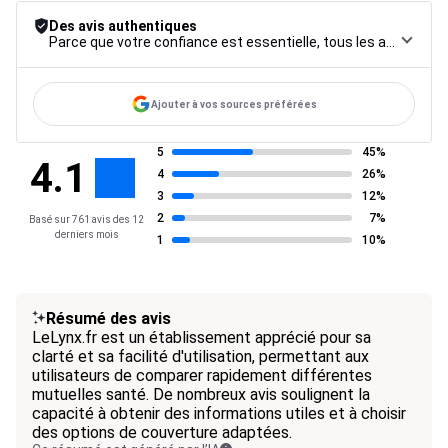
Des avis authentiques
Parce que votre confiance est essentielle, tous les avis font l’objet d’une procédure de contrôle rigoureuse, de leur collecte à leur modération, jusqu’à leur mise en ligne, afin de garantir une fiabilité maximale.
Ajouter à vos sources préférées
5
45%
4.1
4
26%
3
12%
2
7%
Basé sur 761 avis des 12
derniers mois
1
10%
Résumé des avis
LeLynx.fr est un établissement apprécié pour sa
clarté et sa facilité d'utilisation, permettant aux
utilisateurs de comparer rapidement différentes
mutuelles santé. De nombreux avis soulignent la
capacité à obtenir des informations utiles et à choisir
des options de couverture adaptées.