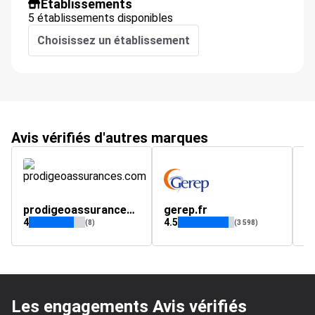
Établissements
5 établissements disponibles
Choisissez un établissement
Avis vérifiés d'autres marques
prodigeoassurances.com
gerep.fr
m
4
4.5
3.
(8)
(3 598)
Les engagements Avis vérifiés