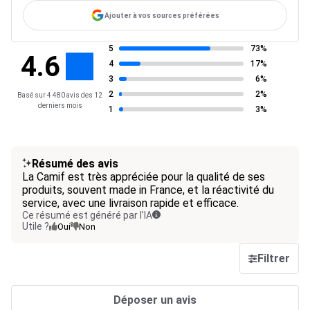
Ajouter à vos sources préférées
5
73%
4.6
4
17%
3
6%
2
2%
Basé sur 4 480 avis des 12
derniers mois
1
3%
Résumé des avis
La Camif est très appréciée pour la qualité de ses
produits, souvent made in France, et la réactivité du
service, avec une livraison rapide et efficace.
Ce résumé est généré par l’IA
Utile ?
Oui
Non
Filtrer
Déposer un avis