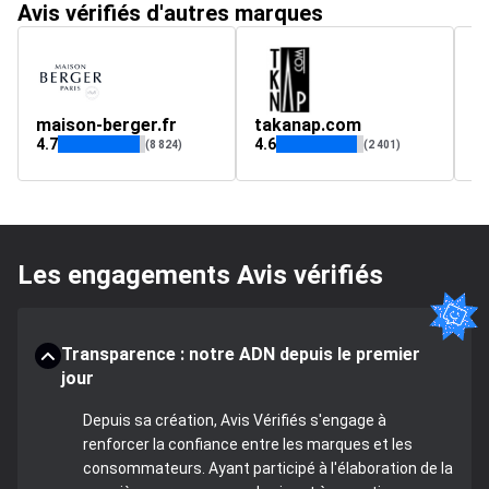
Avis vérifiés d'autres marques
maison-berger.fr
takanap.com
m
4.7
4.6
(8 824)
(2 401)
Les engagements Avis vérifiés
Transparence : notre ADN depuis le premier
jour
Depuis sa création, Avis Vérifiés s'engage à
renforcer la confiance entre les marques et les
consommateurs. Ayant participé à l'élaboration de la