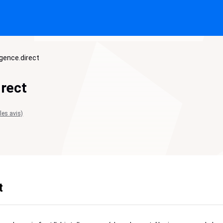
gence.direct
rect
 les avis)
t