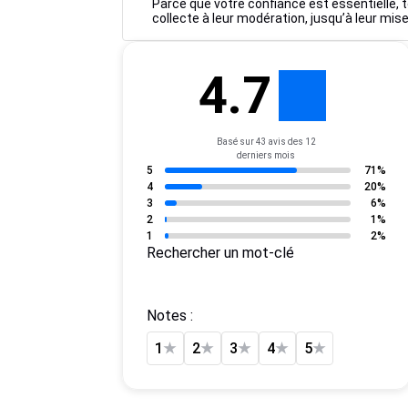
Parce que votre confiance est essentielle, t
collecte à leur modération, jusqu’à leur mise
4.7
Basé sur 43 avis des 12
derniers mois
5
71%
4
20%
3
6%
2
1%
1
2%
Rechercher un mot-clé
Notes :
1
★
2
★
3
★
4
★
5
★