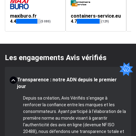
maxiburo.fr
containers-service.eu
p
4.4
4.7
(5 080)
(129)
Les engagements Avis vérifiés
Transparence : notre ADN depuis le premier
jour
Depuis sa création, Avis Vérifiés s'engage à
renforcer la confiance entre les marques et les
consommateurs. Ayant participé à l'élaboration de la
première norme au monde visant à garantir
l'authenticité des avis en ligne (devenue NF ISO
20488), nous défendons une transparence totale et