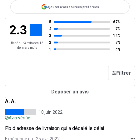
Ajouter à vos sources préférées
5
67%
2.3
4
7%
3
14%
2
7%
Basé sur 3 avis des 12
derniers mois
1
4%
Filtrer
Déposer un avis
A. A.
18 juin 2022
Avis vérifié
Pb d adresse de livraison qui a décalé le délai
Expérience du : 25 avr. 2022