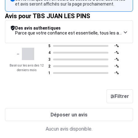
et avis seront affichés sur la page prochainement.
Avis pour TBS JUAN LES PINS
Des avis authentiques
Parce que votre confiance est essentielle, tous les avis font l’objet d’une procédure de contrôle rigoureuse, de leur collecte à leur modération, jusqu’à leur mise en ligne, afin de garantir une fiabilité maximale.
5
-%
-
4
-%
3
-%
Basé sur les avis des 12
2
-%
derniers mois
1
-%
Filtrer
Déposer un avis
Aucun avis disponible.