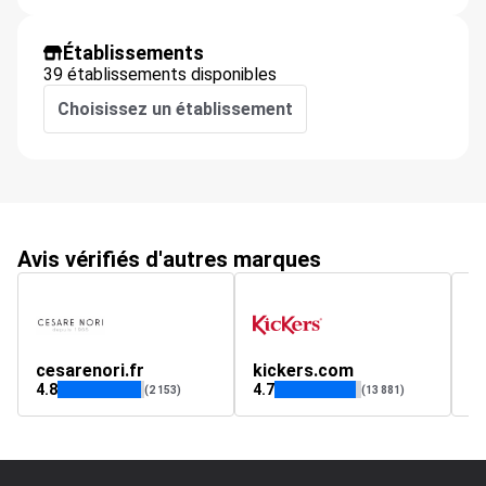
Établissements
39 établissements disponibles
Choisissez un établissement
Avis vérifiés d'autres marques
cesarenori.fr
kickers.com
d
4.8
4.7
1
(2 153)
(13 881)