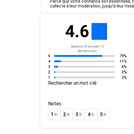
Parce que votre confiance est essentielle, t
collecte à leur modération, jusqu’à leur mise
4.6
Basé sur 67 avis des 12
derniers mois
5
79%
4
11%
3
6%
2
2%
1
2%
Rechercher un mot-clé
Notes :
1
★
2
★
3
★
4
★
5
★