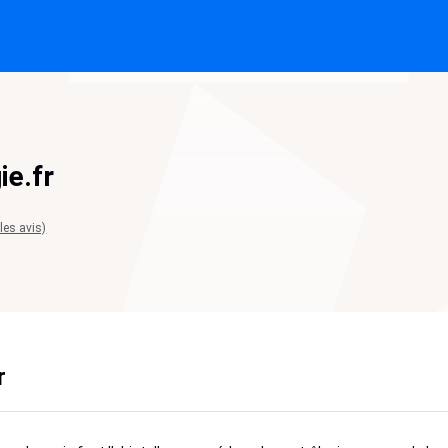
e.fr
 les avis)
r