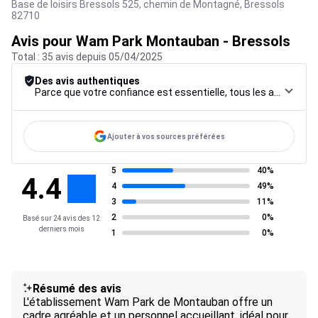
Base de loisirs Bressols 525, chemin de Montagné,
Bressols
82710
Avis pour Wam Park Montauban - Bressols
Total : 35 avis depuis 05/04/2025
Des avis authentiques
Parce que votre confiance est essentielle, tous les avis font l’objet d’une procédure de contrôle rigoureuse, de leur collecte à leur modération, jusqu’à leur mise en ligne, afin de garantir une fiabilité maximale.
Ajouter à vos sources préférées
5
40%
4.4
4
49%
3
11%
2
0%
Basé sur 24 avis des 12
derniers mois
1
0%
Résumé des avis
L'établissement Wam Park de Montauban offre un
cadre agréable et un personnel accueillant, idéal pour