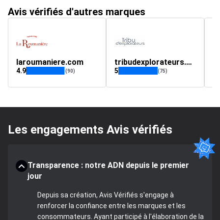
Avis vérifiés d'autres marques
laroumaniere.com
tribudexplorateurs.com
t
4.9
5
(90)
(75)
Les engagements Avis vérifiés
Transparence : notre ADN depuis le premier
jour
Depuis sa création, Avis Vérifiés s'engage à
renforcer la confiance entre les marques et les
consommateurs. Ayant participé à l'élaboration de la