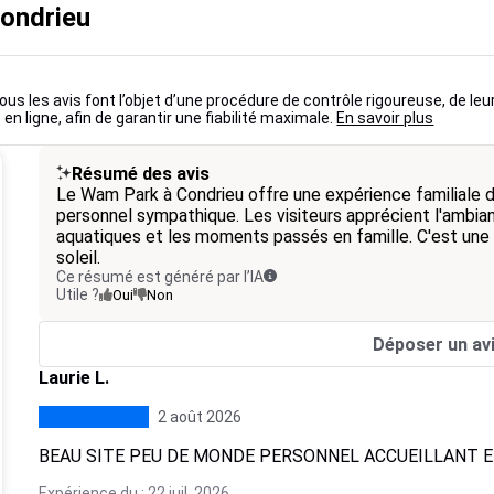
Condrieu
ous les avis font l’objet d’une procédure de contrôle rigoureuse, de leu
 en ligne, afin de garantir une fiabilité maximale.
En savoir plus
Résumé des avis
Le Wam Park à Condrieu offre une expérience familiale d
personnel sympathique. Les visiteurs apprécient l'ambian
aquatiques et les moments passés en famille. C'est une 
soleil.
Ce résumé est généré par l’IA
Utile ?
Oui
Non
Déposer un av
Laurie L.
2 août 2026
BEAU SITE PEU DE MONDE PERSONNEL ACCUEILLANT 
Expérience du : 22 juil. 2026