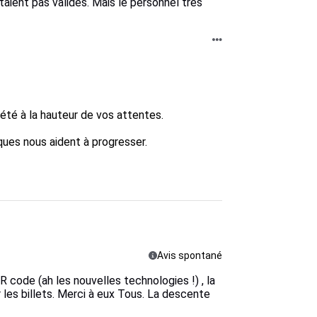
taient pas valides. Mais le personnel très
é à la hauteur de vos attentes.  

ues nous aident à progresser.  

Avis spontané
 code (ah les nouvelles technologies !) , la
 les billets. Merci à eux Tous. La descente