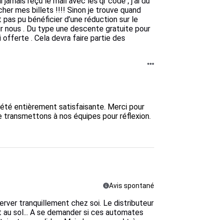
 jamais reçu le mail avec les’qr code , j’ai dû
her mes billets !!!! Sinon je trouve quand
as pu bénéficier d’une réduction sur le
r nous . Du type une descente gratuite pour
fferte . Cela devra faire partie des
té entièrement satisfaisante. Merci pour 
le transmettons à nos équipes pour réflexion.

Avis spontané
rver tranquillement chez soi. Le distributeur
t au sol... A se demander si ces automates