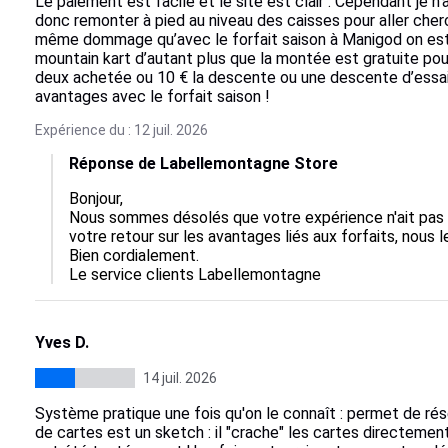
Le paiement est facile et le site est clair . Cependant je n’ai
donc remonter à pied au niveau des caisses pour aller cherc
même dommage qu’avec le forfait saison à Manigod on est p
mountain kart d’autant plus que la montée est gratuite pou
deux achetée ou 10 € la descente ou une descente d’essai o
avantages avec le forfait saison !
Expérience du : 12 juil. 2026
Réponse de Labellemontagne Store
Bonjour,  

Nous sommes désolés que votre expérience n'ait pas é
votre retour sur les avantages liés aux forfaits, nous 
Bien cordialement.

Le service clients Labellemontagne
Yves D.
14 juil. 2026
Système pratique une fois qu'on le connaît : permet de rése
de cartes est un sketch : il "crache" les cartes directemen