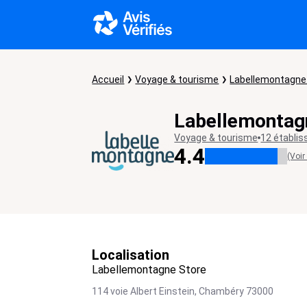
Accueil
Voyage & tourisme
Labellemontagn
Labellemontag
Voyage & tourisme
12 établi
4.4
(Voir
Localisation
Labellemontagne Store
114 voie Albert Einstein,
Chambéry
73000