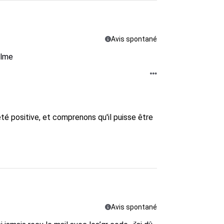
Avis spontané
alme
é positive, et comprenons qu'il puisse être 
Avis spontané