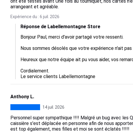
ont été testés avant Une fois au tourniquet, nos cartes n'é
arrangeant et agréable.
Expérience du : 6 juil. 2026
Réponse de Labellemontagne Store
Bonjour Paul, merci d'avoir partagé votre ressenti.

Nous sommes désolés que votre expérience n'ait pas ét
Heureux que notre équipe ait pu vous aider, vos remarq
Cordialement.

Le service clients Labellemontagne
Anthony L.
14 juil. 2026
Personnel super sympathique !!!! Malgré un bug avec les QR
caissière s'est déplacée en personne afin de nous apporter
est top également, mes filles et moi se sont éclatés !!!!!