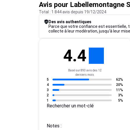
Avis pour Labellemontagne 
Total : 1 844 avis depuis 19/12/2024
Des avis authentiques
Parce que votre confiance est essentielle, t
collecte à leur modération, jusqu’à leur mise
4.4
Basé sur 893 avis des 12
derniers mois
5
62%
4
20%
3
11%
2
3%
1
5%
Rechercher un mot-clé
Notes :