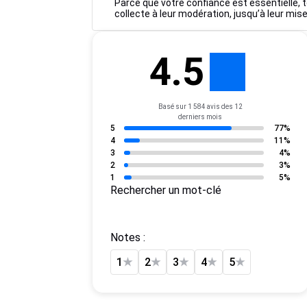
Parce que votre confiance est essentielle, t
collecte à leur modération, jusqu’à leur mise
4.5
Basé sur 1 584 avis des 12
derniers mois
5
77%
4
11%
3
4%
2
3%
1
5%
Rechercher un mot-clé
Notes :
1
★
2
★
3
★
4
★
5
★