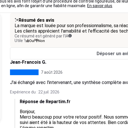
ous les avis font l’objet d’une procédure de contrôle rigoureuse, de leu
 en ligne, afin de garantir une fiabilité maximale.
En savoir plus
Résumé des avis
La marque est louée pour son professionnalisme, sa réacti
Les clients apprécient l'amabilité et l'efficacité des tech
Ce résumé est généré par l’IA
Utile ?
Oui
Non
Déposer un av
Jean-Francois G.
7 août 2026
J'ai échangé avec l'intervenant, une synthèse complète ava
Expérience du : 22 juil. 2026
Réponse de Repartim.fr
Bonjour,  

Merci beaucoup pour votre retour positif. Nous somm
suivi aient été à la hauteur de vos attentes. Bien cordi
L’équipe repartim