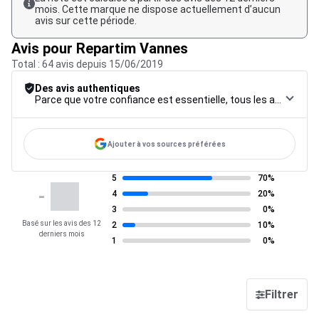
mois. Cette marque ne dispose actuellement d’aucun
avis sur cette période.
Avis pour Repartim Vannes
Total : 64 avis depuis 15/06/2019
Des avis authentiques
Parce que votre confiance est essentielle, tous les avis font l’objet d’une procédure de contrôle rigoureuse, de leur collecte à leur modération, jusqu’à leur mise en ligne, afin de garantir une fiabilité maximale.
Ajouter à vos sources préférées
5
70%
-
4
20%
3
0%
Basé sur les avis des 12
2
10%
derniers mois
1
0%
Filtrer