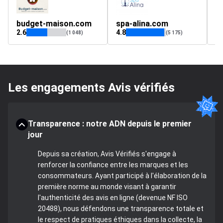
budget-maison.com
spa-alina.com
m
2.6
4.8
4.
(1 048)
(5 175)
Les engagements Avis vérifiés
Transparence : notre ADN depuis le premier
jour
Depuis sa création, Avis Vérifiés s'engage à
renforcer la confiance entre les marques et les
consommateurs. Ayant participé à l'élaboration de la
première norme au monde visant à garantir
l'authenticité des avis en ligne (devenue NF ISO
20488), nous défendons une transparence totale et
le respect de pratiques éthiques dans la collecte, la