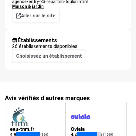
agence/entry-33-repartim-toulon.html
Maison & jardin
Aller sur le site
Établissements
26 établissements disponibles
Choisissez un établissement
Avis vérifiés d'autres marques
eau-tnm.fr
Oviala
w
4.9
4.2
4.
(826)
(11 260)