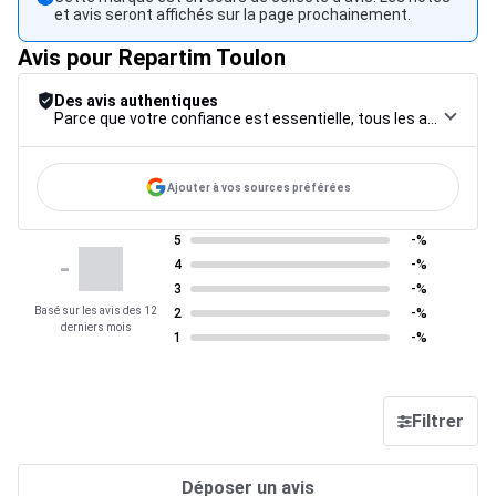
et avis seront affichés sur la page prochainement.
Avis pour Repartim Toulon
Des avis authentiques
Parce que votre confiance est essentielle, tous les avis font l’objet d’une procédure de contrôle rigoureuse, de leur collecte à leur modération, jusqu’à leur mise en ligne, afin de garantir une fiabilité maximale.
Ajouter à vos sources préférées
5
-%
-
4
-%
3
-%
Basé sur les avis des 12
2
-%
derniers mois
1
-%
Filtrer
Déposer un avis