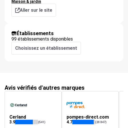
Maison & jardin
Aller sur le site
Établissements
99 établissements disponibles
Choisissez un établissement
Avis vérifiés d'autres marques
Cerland
pompes-direct.com
e
3.9
4.7
4.
(541)
(20 847)