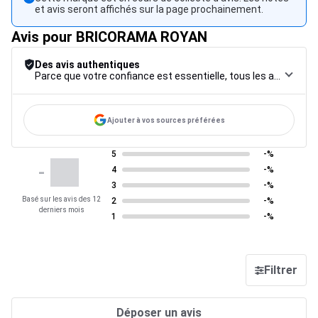
et avis seront affichés sur la page prochainement.
Avis pour BRICORAMA ROYAN
Des avis authentiques
Parce que votre confiance est essentielle, tous les avis font l’objet d’une procédure de contrôle rigoureuse, de leur collecte à leur modération, jusqu’à leur mise en ligne, afin de garantir une fiabilité maximale.
Ajouter à vos sources préférées
5
-%
-
4
-%
3
-%
Basé sur les avis des 12
2
-%
derniers mois
1
-%
Filtrer
Déposer un avis