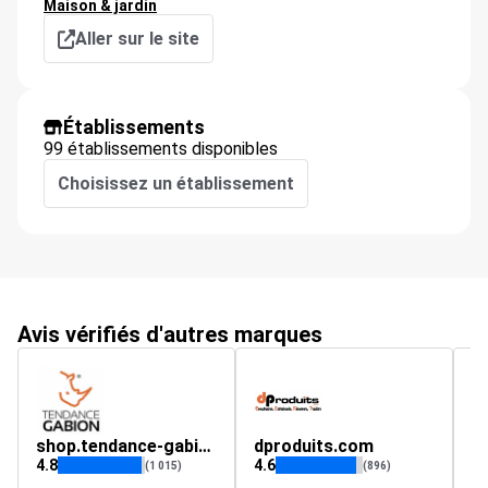
Maison & jardin
Aller sur le site
Établissements
99 établissements disponibles
Choisissez un établissement
Avis vérifiés d'autres marques
shop.tendance-gabion.fr
dproduits.com
p
4.8
4.6
4.
(1 015)
(896)