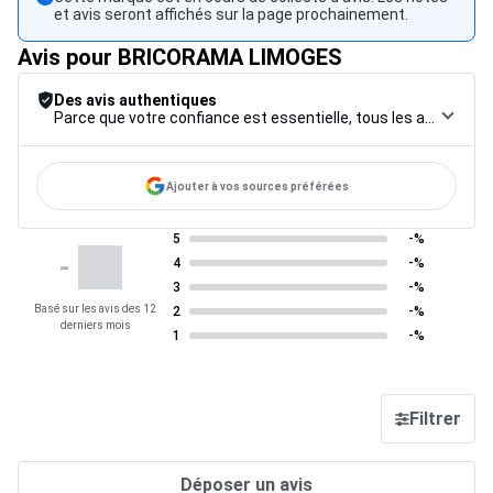
et avis seront affichés sur la page prochainement.
Avis pour BRICORAMA LIMOGES
Des avis authentiques
Parce que votre confiance est essentielle, tous les avis font l’objet d’une procédure de contrôle rigoureuse, de leur collecte à leur modération, jusqu’à leur mise en ligne, afin de garantir une fiabilité maximale.
Ajouter à vos sources préférées
5
-%
-
4
-%
3
-%
Basé sur les avis des 12
2
-%
derniers mois
1
-%
Filtrer
Déposer un avis