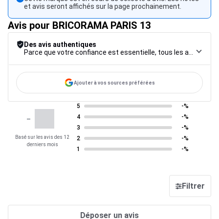
et avis seront affichés sur la page prochainement.
Avis pour BRICORAMA PARIS 13
Des avis authentiques
Parce que votre confiance est essentielle, tous les avis font l’objet d’une procédure de contrôle rigoureuse, de leur collecte à leur modération, jusqu’à leur mise en ligne, afin de garantir une fiabilité maximale.
Ajouter à vos sources préférées
5
-%
-
4
-%
3
-%
Basé sur les avis des 12
2
-%
derniers mois
1
-%
Filtrer
Déposer un avis