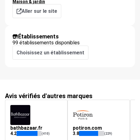
Maison & jardin
Aller sur le site
Établissements
99 établissements disponibles
Choisissez un établissement
Avis vérifiés d'autres marques
bathbazaar.fr
potiron.com
L
4.2
3.8
4.
(410)
(229)