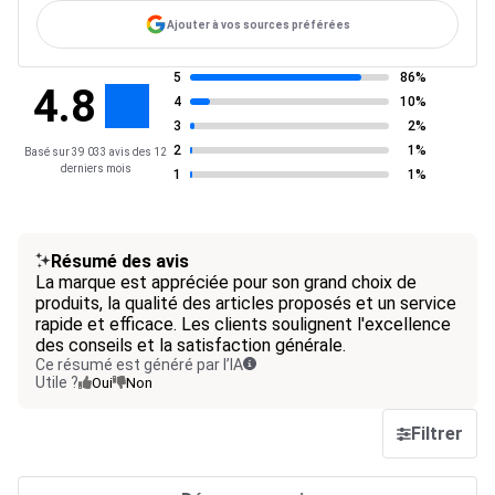
Ajouter à vos sources préférées
5
86%
4.8
4
10%
3
2%
2
1%
Basé sur 39 033 avis des 12
derniers mois
1
1%
Résumé des avis
La marque est appréciée pour son grand choix de
produits, la qualité des articles proposés et un service
rapide et efficace. Les clients soulignent l'excellence
des conseils et la satisfaction générale.
Ce résumé est généré par l’IA
Utile ?
Oui
Non
Filtrer