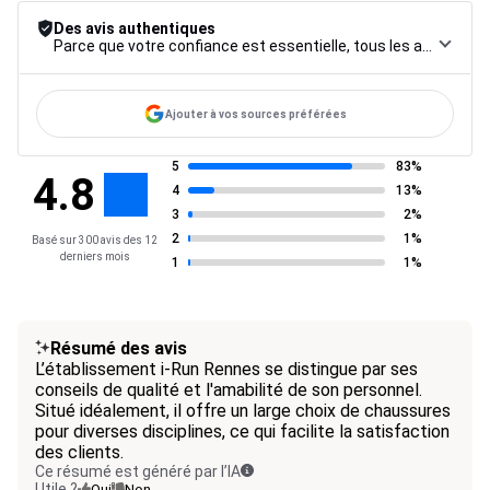
Des avis authentiques
Parce que votre confiance est essentielle, tous les avis font l’objet d’une procédure de contrôle rigoureuse, de leur collecte à leur modération, jusqu’à leur mise en ligne, afin de garantir une fiabilité maximale.
Ajouter à vos sources préférées
5
83%
4.8
4
13%
3
2%
2
1%
Basé sur 300 avis des 12
derniers mois
1
1%
Résumé des avis
L’établissement i-Run Rennes se distingue par ses
conseils de qualité et l'amabilité de son personnel.
Situé idéalement, il offre un large choix de chaussures
pour diverses disciplines, ce qui facilite la satisfaction
des clients.
Ce résumé est généré par l’IA
Utile ?
Oui
Non