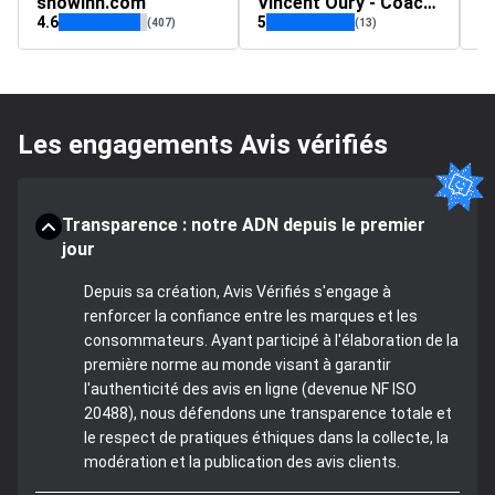
snowinn.com
Vincent Oury - Coach Sportif
t
4.6
5
4.
(407)
(13)
Les engagements Avis vérifiés
Transparence : notre ADN depuis le premier
jour
Depuis sa création, Avis Vérifiés s'engage à
renforcer la confiance entre les marques et les
consommateurs. Ayant participé à l'élaboration de la
première norme au monde visant à garantir
l'authenticité des avis en ligne (devenue NF ISO
20488), nous défendons une transparence totale et
le respect de pratiques éthiques dans la collecte, la
modération et la publication des avis clients.