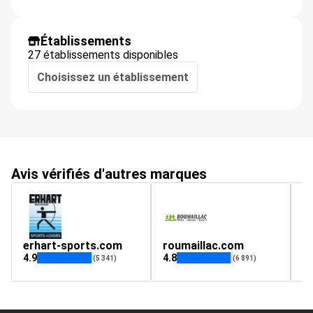
Établissements
27 établissements disponibles
Choisissez un établissement
Avis vérifiés d'autres marques
erhart-sports.com
roumaillac.com
g
4.9
4.8
4.
(5 341)
(6 891)