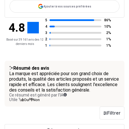
Ajouter à vos sources préférées
5
86%
4.8
4
10%
3
2%
2
1%
Basé sur 39 161 avis des 12
derniers mois
1
1%
Résumé des avis
La marque est appréciée pour son grand choix de
produits, la qualité des articles proposés et un service
rapide et efficace. Les clients soulignent l'excellence
des conseils et la satisfaction générale.
Ce résumé est généré par l’IA
Utile ?
Oui
Non
Filtrer