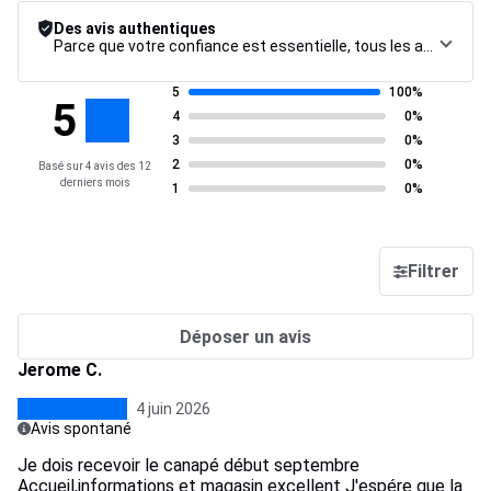
Des avis authentiques
Parce que votre confiance est essentielle, tous les avis font l’objet d’une procédure de contrôle rigoureuse, de leur collecte à leur modération, jusqu’à leur mise en ligne, afin de garantir une fiabilité maximale.
5
100%
5
4
0%
3
0%
2
0%
Basé sur 4 avis des 12
derniers mois
1
0%
Filtrer
Déposer un avis
Jerome C.
4 juin 2026
Avis spontané
Je dois recevoir le canapé début septembre
Accueil,informations et magasin excellent J'espére que la