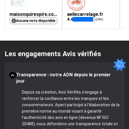
maisonquirespire.com
aellecarrelage.fr
m
4.4
3.
(385)
Aucune note disponible
Les engagements Avis vérifiés
Transparence : notre ADN depuis le premier
jour
Depuis sa création, Avis Vérifiés s'engage à
renforcer la confiance entre les marques et les
consommateurs. Ayant participé à l'élaboration de la
première norme au monde visant à garantir
l'authenticité des avis en ligne (devenue NF ISO
20488), nous défendons une transparence totale et