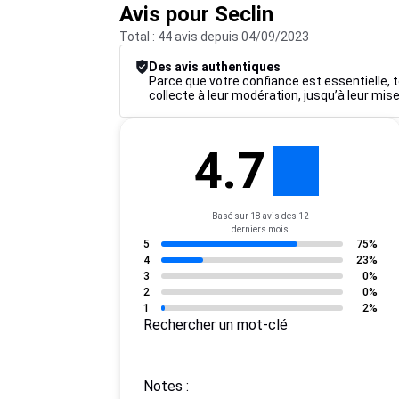
Avis pour Seclin
Total : 44 avis depuis 04/09/2023
Des avis authentiques
Parce que votre confiance est essentielle, t
collecte à leur modération, jusqu’à leur mise
4.7
Basé sur 18 avis des 12
derniers mois
5
75%
4
23%
3
0%
2
0%
1
2%
Rechercher un mot-clé
Notes :