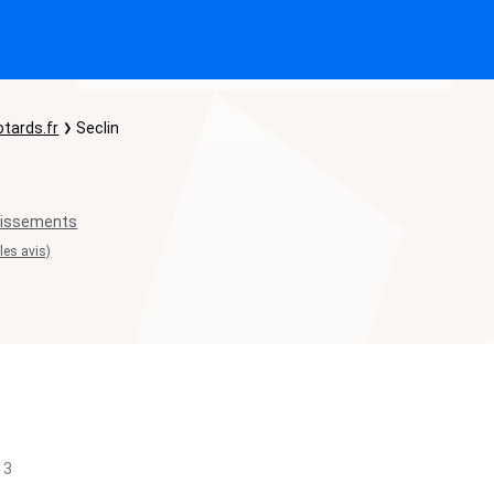
tards.fr
Seclin
lissements
 les avis)
13