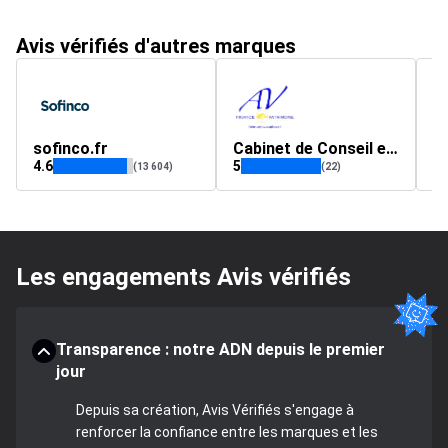
Avis vérifiés d'autres marques
sofinco.fr
Cabinet de Conseil en Gestion et Stratégies Patrimoniales
s
4.6
5
4.
(13 604)
(22)
Les engagements Avis vérifiés
Transparence : notre ADN depuis le premier
jour
Depuis sa création, Avis Vérifiés s'engage à
renforcer la confiance entre les marques et les