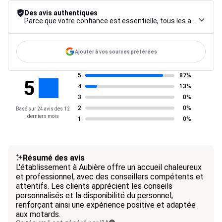
Des avis authentiques
Parce que votre confiance est essentielle, tous les avis font l’objet d’une procédure de contrôle rigoureuse, de leur collecte à leur modération, jusqu’à leur mise en ligne, afin de garantir une fiabilité maximale.
Ajouter à vos sources préférées
5
87%
5
4
13%
3
0%
2
0%
Basé sur 24 avis des 12
derniers mois
1
0%
Résumé des avis
L'établissement à Aubière offre un accueil chaleureux
et professionnel, avec des conseillers compétents et
attentifs. Les clients apprécient les conseils
personnalisés et la disponibilité du personnel,
renforçant ainsi une expérience positive et adaptée
aux motards.