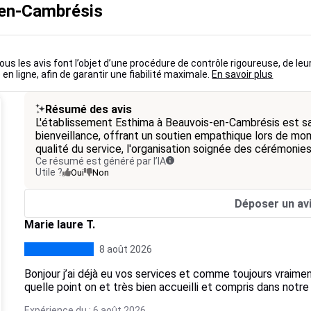
-en-Cambrésis
ous les avis font l’objet d’une procédure de contrôle rigoureuse, de leu
 en ligne, afin de garantir une fiabilité maximale.
En savoir plus
Résumé des avis
L'établissement Esthima à Beauvois-en-Cambrésis est sa
bienveillance, offrant un soutien empathique lors de mome
qualité du service, l'organisation soignée des cérémonie
Ce résumé est généré par l’IA
Utile ?
Oui
Non
Déposer un av
Marie laure T.
8 août 2026
Bonjour j’ai déjà eu vos services et comme toujours vraimen
quelle point on et très bien accueilli et compris dans not
Expérience du : 6 août 2026