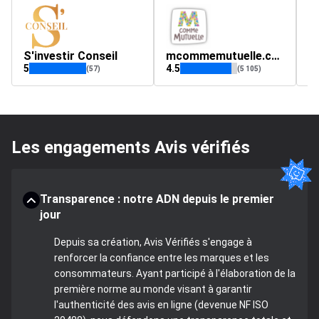
S'investir Conseil
mcommemutuelle.com
pa
5
4.5
4.
(57)
(5 105)
Les engagements Avis vérifiés
Transparence : notre ADN depuis le premier
jour
Depuis sa création, Avis Vérifiés s'engage à
renforcer la confiance entre les marques et les
consommateurs. Ayant participé à l'élaboration de la
première norme au monde visant à garantir
l'authenticité des avis en ligne (devenue NF ISO