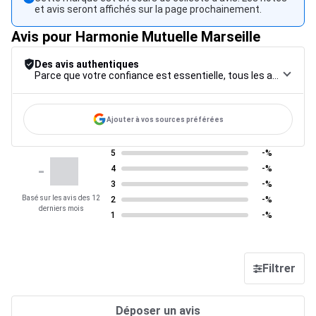
et avis seront affichés sur la page prochainement.
Avis pour Harmonie Mutuelle Marseille
Des avis authentiques
Parce que votre confiance est essentielle, tous les avis font l’objet d’une procédure de contrôle rigoureuse, de leur collecte à leur modération, jusqu’à leur mise en ligne, afin de garantir une fiabilité maximale.
Ajouter à vos sources préférées
5
-%
-
4
-%
3
-%
Basé sur les avis des 12
2
-%
derniers mois
1
-%
Filtrer
Déposer un avis