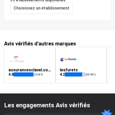
Choisissez un établissement
Avis vérifiés d'autres marques
assurancesclavel.com
lesfurets
a
4.8
4.2
3.
(4 687)
(55 481)
Les engagements Avis vérifiés