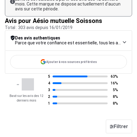
mois. Cette marque ne dispose actuellement d’aucun
avis sur cette période.
Avis pour Aésio mutuelle Soissons
Total : 303 avis depuis 16/01/2019
Des avis authentiques
Parce que votre confiance est essentielle, tous les avis font l’objet d’une procédure de contrôle rigoureuse, de leur collecte à leur modération, jusqu’à leur mise en ligne, afin de garantir une fiabilité maximale.
Ajouter à vos sources préférées
5
63%
-
4
16%
3
5%
Basé sur les avis des 12
2
8%
derniers mois
1
8%
Filtrer