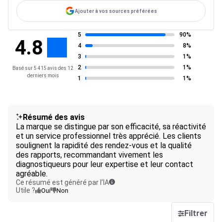
Ajouter à vos sources préférées
5
90%
4.8
4
8%
3
1%
2
1%
Basé sur 5 415 avis des 12
derniers mois
1
1%
Résumé des avis
La marque se distingue par son efficacité, sa réactivité
et un service professionnel très apprécié. Les clients
soulignent la rapidité des rendez-vous et la qualité
des rapports, recommandant vivement les
diagnostiqueurs pour leur expertise et leur contact
agréable.
Ce résumé est généré par l’IA
Utile ?
Oui
Non
Filtrer