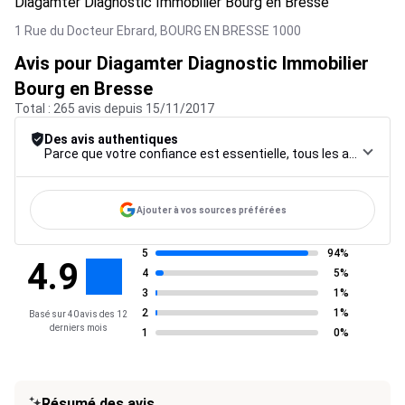
Diagamter Diagnostic Immobilier Bourg en Bresse
1 Rue du Docteur Ebrard,
BOURG EN BRESSE
1000
Avis pour Diagamter Diagnostic Immobilier
Bourg en Bresse
Total : 265 avis depuis 15/11/2017
Des avis authentiques
Parce que votre confiance est essentielle, tous les avis font l’objet d’une procédure de contrôle rigoureuse, de leur collecte à leur modération, jusqu’à leur mise en ligne, afin de garantir une fiabilité maximale.
Ajouter à vos sources préférées
5
94%
4.9
4
5%
3
1%
2
1%
Basé sur 40 avis des 12
derniers mois
1
0%
Résumé des avis