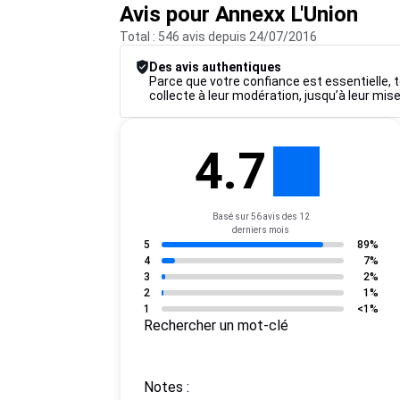
Avis pour Annexx L'Union
Total : 546 avis depuis 24/07/2016
Des avis authentiques
Parce que votre confiance est essentielle, t
collecte à leur modération, jusqu’à leur mise
4.7
Basé sur 56 avis des 12
derniers mois
5
89%
4
7%
3
2%
2
1%
1
<1%
Rechercher un mot-clé
Notes :