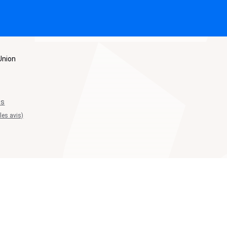
Union
ts
 les avis)