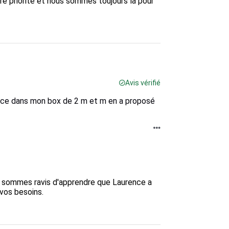
tre priorité et nous sommes toujours là pour 
Avis vérifié
ace dans mon box de 2 m et m en a proposé
s sommes ravis d'apprendre que Laurence a 
os besoins. 
