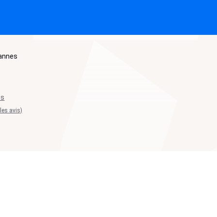
annes
ts
 les avis)