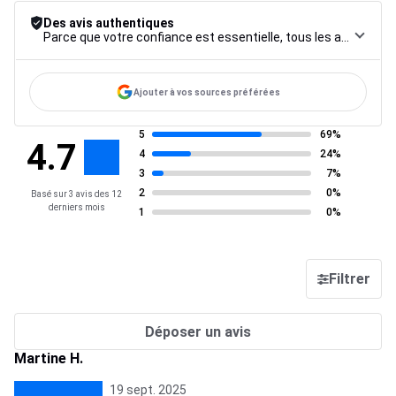
Des avis authentiques
Parce que votre confiance est essentielle, tous les avis font l’objet d’une procédure de contrôle rigoureuse, de leur collecte à leur modération, jusqu’à leur mise en ligne, afin de garantir une fiabilité maximale.
Ajouter à vos sources préférées
5
69%
4.7
4
24%
3
7%
2
0%
Basé sur 3 avis des 12
derniers mois
1
0%
Filtrer
Déposer un avis
Martine H.
19 sept. 2025