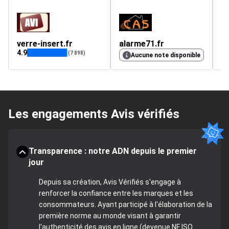
verre-insert.fr
alarme71.fr
te
4.9
4.
(7 898)
Aucune note disponible
Les engagements Avis vérifiés
Transparence : notre ADN depuis le premier
jour
Depuis sa création, Avis Vérifiés s'engage à
renforcer la confiance entre les marques et les
consommateurs. Ayant participé à l'élaboration de la
première norme au monde visant à garantir
l'authenticité des avis en ligne (devenue NF ISO