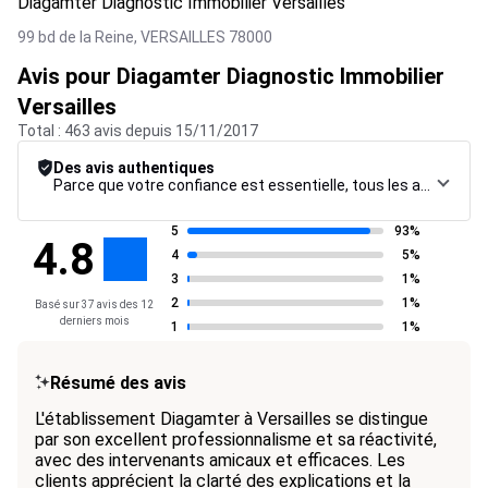
Diagamter Diagnostic Immobilier Versailles
99 bd de la Reine,
VERSAILLES
78000
Avis pour Diagamter Diagnostic Immobilier
Versailles
Total : 463 avis depuis 15/11/2017
Des avis authentiques
Parce que votre confiance est essentielle, tous les avis font l’objet d’une procédure de contrôle rigoureuse, de leur collecte à leur modération, jusqu’à leur mise en ligne, afin de garantir une fiabilité maximale.
5
93%
4.8
4
5%
3
1%
2
1%
Basé sur 37 avis des 12
derniers mois
1
1%
Résumé des avis
L'établissement Diagamter à Versailles se distingue
par son excellent professionnalisme et sa réactivité,
avec des intervenants amicaux et efficaces. Les
clients apprécient la clarté des explications et la