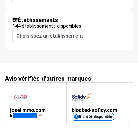
Établissements
144 établissements disponibles
Choisissez un établissement
Avis vérifiés d'autres marques
joselimmo.com
blocked-sofidy.com
o
5
5
(25)
Bientôt disponible