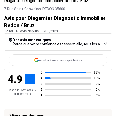
Diagamter Diagnostic Immobilier Redon / Bruz
7 Rue Saint-Conwoïon,
REDON
35600
Avis pour Diagamter Diagnostic Immobilier
Redon / Bruz
Total : 16 avis depuis 06/03/2026
Des avis authentiques
Parce que votre confiance est essentielle, tous les avis font l’objet d’une procédure de contrôle rigoureuse, de leur collecte à leur modération, jusqu’à leur mise en ligne, afin de garantir une fiabilité maximale.
Ajouter à vos sources préférées
5
88%
4.9
4
13%
3
0%
2
0%
Basé sur 16 avis des 12
derniers mois
1
0%
Résumé des avis