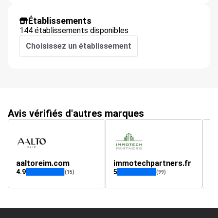
Établissements
144 établissements disponibles
Choisissez un établissement
Avis vérifiés d'autres marques
aaltoreim.com
immotechpartners.fr
G
4.9
5
4.
(15)
(99)