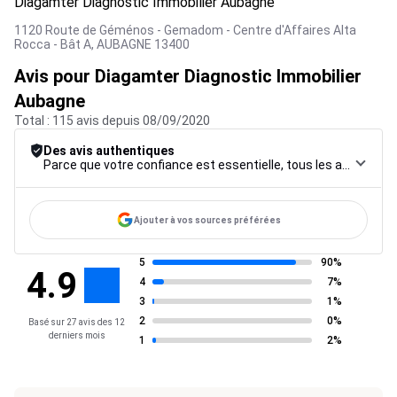
Diagamter Diagnostic Immobilier Aubagne
1120 Route de Géménos - Gemadom - Centre d'Affaires Alta
Rocca - Bât A,
AUBAGNE
13400
Avis pour Diagamter Diagnostic Immobilier
Aubagne
Total : 115 avis depuis 08/09/2020
Des avis authentiques
Parce que votre confiance est essentielle, tous les avis font l’objet d’une procédure de contrôle rigoureuse, de leur collecte à leur modération, jusqu’à leur mise en ligne, afin de garantir une fiabilité maximale.
Ajouter à vos sources préférées
5
90%
4.9
4
7%
3
1%
2
0%
Basé sur 27 avis des 12
derniers mois
1
2%