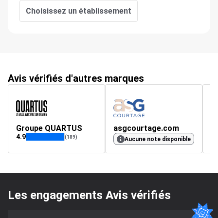
Choisissez un établissement
Avis vérifiés d'autres marques
Groupe QUARTUS
asgcourtage.com
d
4.9
4.
(189)
Aucune note disponible
Les engagements Avis vérifiés