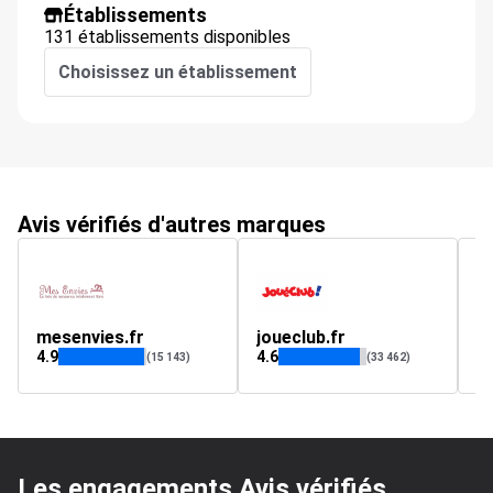
Établissements
131 établissements disponibles
Choisissez un établissement
Avis vérifiés d'autres marques
mesenvies.fr
joueclub.fr
pe
4.9
4.6
4.
(15 143)
(33 462)
Les engagements Avis vérifiés