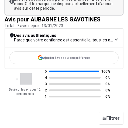
mois. Cette marque ne dispose actuellement d’aucun
avis sur cette période.
Avis pour AUBAGNE LES GAVOTINES
Total : 7 avis depuis 13/01/2023
Des avis authentiques
Parce que votre confiance est essentielle, tous les avis font l’objet d’une procédure de contrôle rigoureuse, de leur collecte à leur modération, jusqu’à leur mise en ligne, afin de garantir une fiabilité maximale.
Ajouter à vos sources préférées
5
100%
-
4
0%
3
0%
Basé sur les avis des 12
2
0%
derniers mois
1
0%
Filtrer