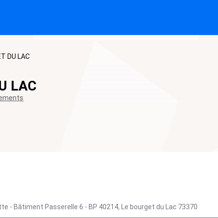
T DU LAC
U LAC
sements
te - Bâtiment Passerelle 6 - BP 40214,
Le bourget du Lac
73370