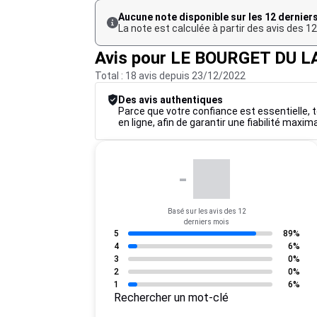
Aucune note disponible sur les 12 dernier
La note est calculée à partir des avis des 
Avis pour LE BOURGET DU L
Total : 18 avis depuis 23/12/2022
Des avis authentiques
Parce que votre confiance est essentielle, to
en ligne, afin de garantir une fiabilité maxim
-
Basé sur les avis des 12
derniers mois
5
89%
4
6%
3
0%
2
0%
1
6%
Rechercher un mot-clé