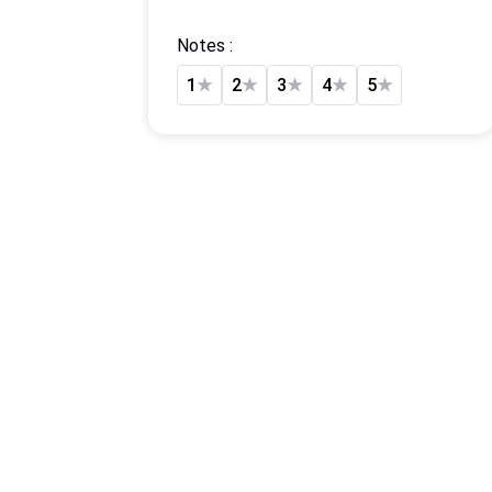
Notes :
1
★
2
★
3
★
4
★
5
★