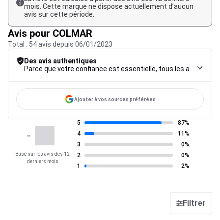
mois. Cette marque ne dispose actuellement d’aucun
avis sur cette période.
Avis pour COLMAR
Total : 54 avis depuis 06/01/2023
Des avis authentiques
Parce que votre confiance est essentielle, tous les avis font l’objet d’une procédure de contrôle rigoureuse, de leur collecte à leur modération, jusqu’à leur mise en ligne, afin de garantir une fiabilité maximale.
Ajouter à vos sources préférées
5
87%
-
4
11%
3
0%
Basé sur les avis des 12
2
0%
derniers mois
1
2%
Filtrer