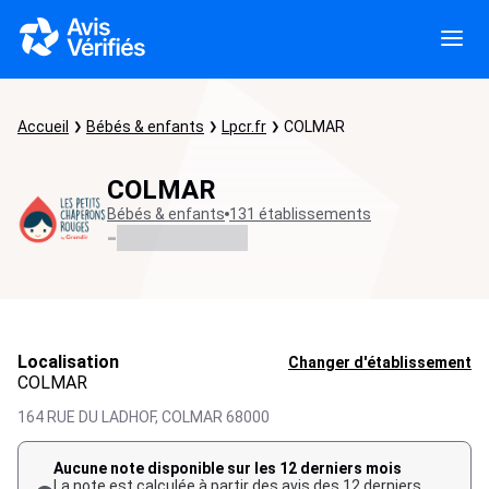
Accueil
Bébés & enfants
Lpcr.fr
COLMAR
COLMAR
Bébés & enfants
131 établissements
-
Localisation
Changer d'établissement
COLMAR
164 RUE DU LADHOF,
COLMAR
68000
Aucune note disponible sur les 12 derniers mois
La note est calculée à partir des avis des 12 derniers