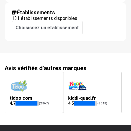
Établissements
131 établissements disponibles
Choisissez un établissement
Avis vérifiés d'autres marques
tidoo.com
kiddi-quad.fr
b
4.7
4.5
5
(2 867)
(6 318)