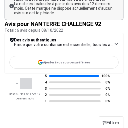
La note est calculée à partir des avis des 12 derniers
mois. Cette marque ne dispose actuellement d’aucun
avis sur cette période.
Avis pour NANTERRE CHALLENGE 92
Total : 6 avis depuis 08/10/2022
Des avis authentiques
Parce que votre confiance est essentielle, tous les avis font l’objet d’une procédure de contrôle rigoureuse, de leur collecte à leur modération, jusqu’à leur mise en ligne, afin de garantir une fiabilité maximale.
Ajouter à vos sources préférées
5
100%
-
4
0%
3
0%
Basé sur les avis des 12
2
0%
derniers mois
1
0%
Filtrer