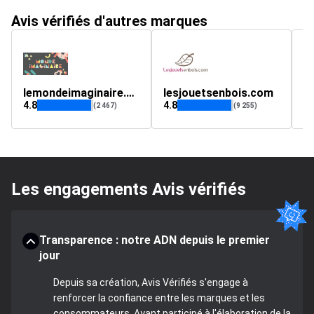
Avis vérifiés d'autres marques
lemondeimaginaire.com
lesjouetsenbois.com
m
4.8
4.8
4.
(2 467)
(9 255)
Les engagements Avis vérifiés
Transparence : notre ADN depuis le premier
jour
Depuis sa création, Avis Vérifiés s'engage à
renforcer la confiance entre les marques et les
consommateurs. Ayant participé à l'élaboration de la