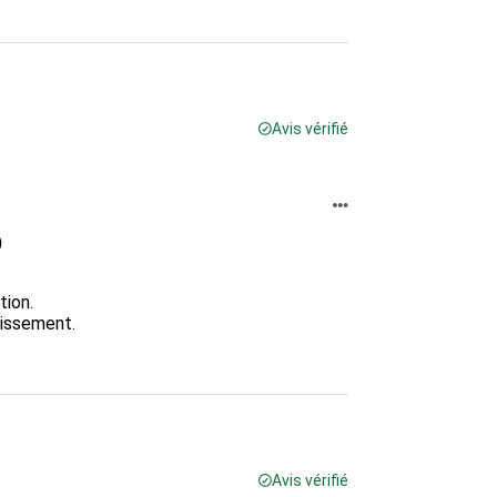
Avis vérifié
)
on. 

issement.

Avis vérifié