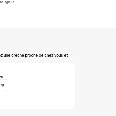
onologique
vez une crèche proche de chez vous et
es
ent