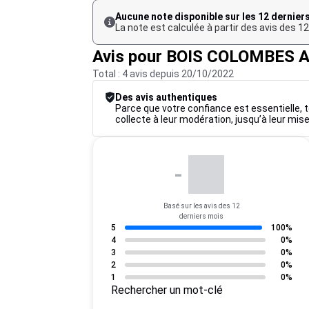
Aucune note disponible sur les 12 dernier
La note est calculée à partir des avis des 
Avis pour BOIS COLOMBES A
Total : 4 avis depuis 20/10/2022
Des avis authentiques
Parce que votre confiance est essentielle, t
collecte à leur modération, jusqu’à leur mise
-
Basé sur les avis des 12
derniers mois
5
100%
4
0%
3
0%
2
0%
1
0%
Rechercher un mot-clé