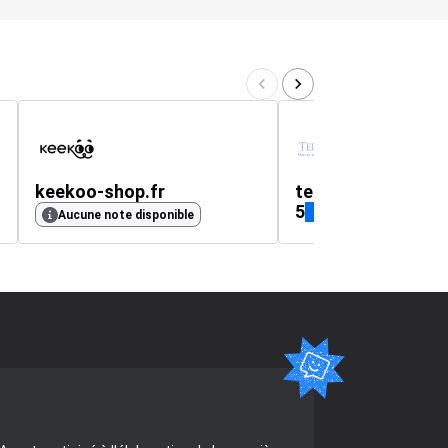
keekoo-shop.fr
teddymix.com
5
(885)
Aucune note disponible