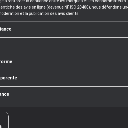
age à renforcer la confiance entre les marques et les consommateurs. A
henticité des avis en ligne (devenue NF ISO 20488), nous défendons un
modération et la publication des avis clients.
fiance
nforme
sparente
iance