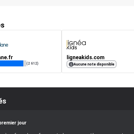
es
ane.fr
ligneakids.com
(2 612)
Aucune note disponible
és
premier jour