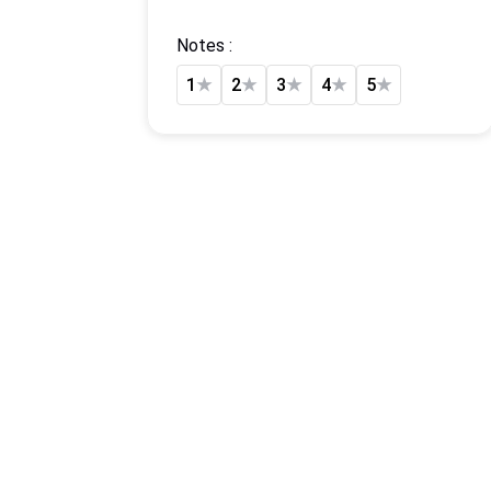
Notes :
1
★
2
★
3
★
4
★
5
★