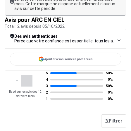
mois. Cette marque ne dispose actuellement d’aucun
avis sur cette période.
Avis pour ARC EN CIEL
Total : 2 avis depuis 05/10/2022
Des avis authentiques
Parce que votre confiance est essentielle, tous les avis font l’objet d’une procédure de contrôle rigoureuse, de leur collecte à leur modération, jusqu’à leur mise en ligne, afin de garantir une fiabilité maximale.
Ajouter à vos sources préférées
5
50%
-
4
0%
3
50%
Basé sur les avis des 12
2
0%
derniers mois
1
0%
Filtrer