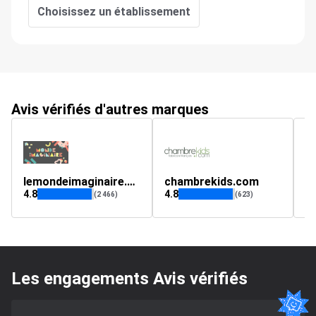
Choisissez un établissement
Avis vérifiés d'autres marques
lemondeimaginaire.com
chambrekids.com
p
4.8
4.8
4.
(2 466)
(623)
Les engagements Avis vérifiés