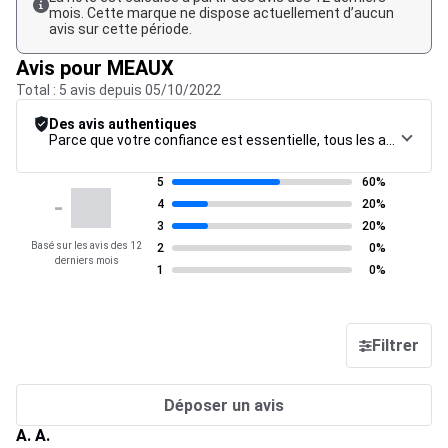
mois. Cette marque ne dispose actuellement d’aucun
avis sur cette période.
Avis pour MEAUX
Total : 5 avis depuis 05/10/2022
Des avis authentiques
Parce que votre confiance est essentielle, tous les avis font l’objet d’une procédure de contrôle rigoureuse, de leur collecte à leur modération, jusqu’à leur mise en ligne, afin de garantir une fiabilité maximale.
5
60%
-
4
20%
3
20%
Basé sur les avis des 12
2
0%
derniers mois
1
0%
Filtrer
Déposer un avis
A. A.