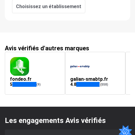
Choisissez un établissement
Avis vérifiés d'autres marques
fondeo.fr
galian-smabtp.fr
c
5
4.8
(9)
(558)
Les engagements Avis vérifiés