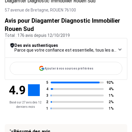
Diagamter Diagnostic Immobilier Rouen Sud
57 avenue de Bretagne,
ROUEN
76100
Avis pour Diagamter Diagnostic Immobilier
Rouen Sud
Total : 176 avis depuis 12/10/2019
Des avis authentiques
Parce que votre confiance est essentielle, tous les avis font l’objet d’une procédure de contrôle rigoureuse, de leur collecte à leur modération, jusqu’à leur mise en ligne, afin de garantir une fiabilité maximale.
Ajouter à vos sources préférées
5
92%
4.9
4
4%
3
1%
2
2%
Basé sur 27 avis des 12
derniers mois
1
1%
Résumé des avis