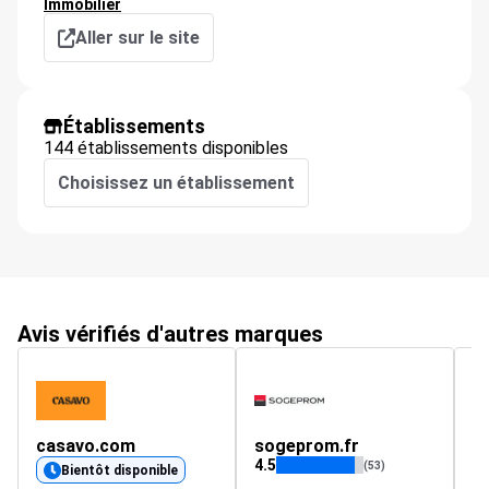
Immobilier
Aller sur le site
Établissements
144 établissements disponibles
Choisissez un établissement
Avis vérifiés d'autres marques
casavo.com
sogeprom.fr
b
4.5
4.
(53)
Bientôt disponible