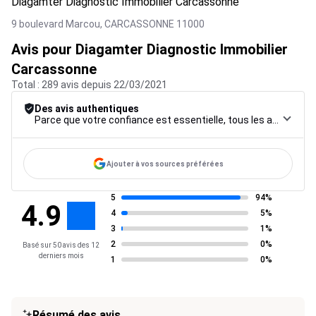
Diagamter Diagnostic Immobilier Carcassonne
9 boulevard Marcou,
CARCASSONNE
11000
Avis pour Diagamter Diagnostic Immobilier
Carcassonne
Total : 289 avis depuis 22/03/2021
Des avis authentiques
Parce que votre confiance est essentielle, tous les avis font l’objet d’une procédure de contrôle rigoureuse, de leur collecte à leur modération, jusqu’à leur mise en ligne, afin de garantir une fiabilité maximale.
Ajouter à vos sources préférées
5
94%
4.9
4
5%
3
1%
2
0%
Basé sur 50 avis des 12
derniers mois
1
0%
Résumé des avis