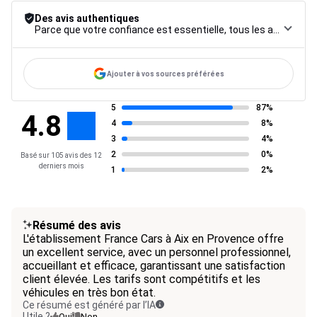
Des avis authentiques
Parce que votre confiance est essentielle, tous les avis font l’objet d’une procédure de contrôle rigoureuse, de leur collecte à leur modération, jusqu’à leur mise en ligne, afin de garantir une fiabilité maximale.
Ajouter à vos sources préférées
5
87%
4.8
4
8%
3
4%
2
0%
Basé sur 105 avis des 12
derniers mois
1
2%
Résumé des avis
L'établissement France Cars à Aix en Provence offre
un excellent service, avec un personnel professionnel,
accueillant et efficace, garantissant une satisfaction
client élevée. Les tarifs sont compétitifs et les
véhicules en très bon état.
Ce résumé est généré par l’IA
Utile ?
Oui
Non