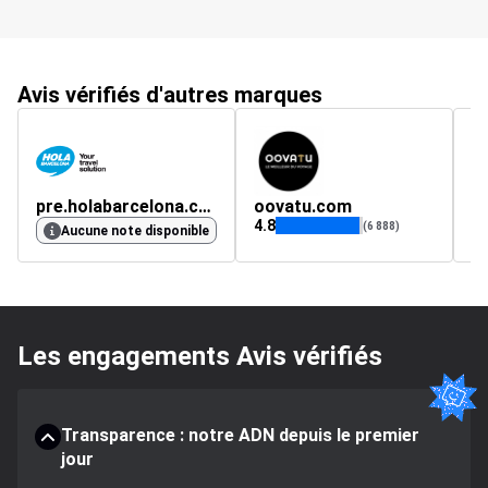
Avis vérifiés d'autres marques
pre.holabarcelona.com
oovatu.com
is
4.8
4.
(6 888)
Aucune note disponible
Les engagements Avis vérifiés
Transparence : notre ADN depuis le premier
jour