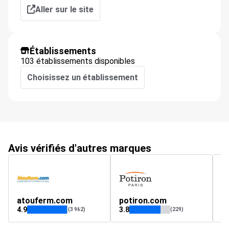
Aller sur le site
Établissements
103 établissements disponibles
Choisissez un établissement
Avis vérifiés d'autres marques
atouferm.com
potiron.com
c
4.9
3.8
4.
(3 962)
(229)