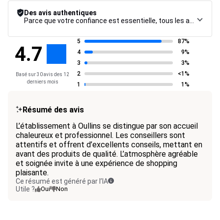
Des avis authentiques
Parce que votre confiance est essentielle, tous les avis font l’objet d’une procédure de contrôle rigoureuse, de leur collecte à leur modération, jusqu’à leur mise en ligne, afin de garantir une fiabilité maximale.
5
87%
4.7
4
9%
3
3%
2
<1%
Basé sur 30 avis des 12
derniers mois
1
1%
Résumé des avis
L’établissement à Oullins se distingue par son accueil
chaleureux et professionnel. Les conseillers sont
attentifs et offrent d’excellents conseils, mettant en
avant des produits de qualité. L’atmosphère agréable
et soignée invite à une expérience de shopping
plaisante.
Ce résumé est généré par l’IA
Utile ?
Oui
Non