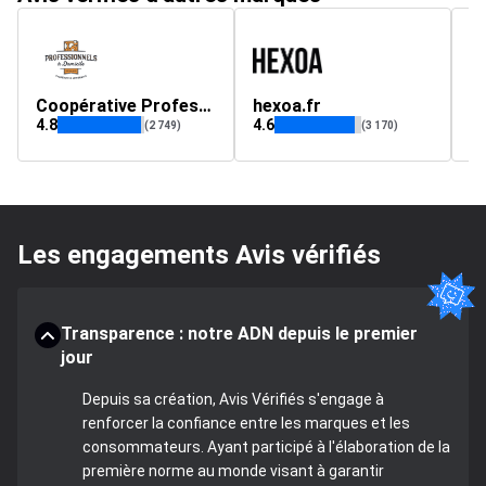
Coopérative Professionnels à Domicile
hexoa.fr
B
4.8
4.6
5
(2 749)
(3 170)
Les engagements Avis vérifiés
Transparence : notre ADN depuis le premier
jour
Depuis sa création, Avis Vérifiés s'engage à
renforcer la confiance entre les marques et les
consommateurs. Ayant participé à l'élaboration de la
première norme au monde visant à garantir