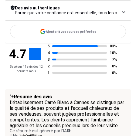
Des avis authentiques
Parce que votre confiance est essentielle, tous les avis font l’objet d’une procédure de contrôle rigoureuse, de leur collecte à leur modération, jusqu’à leur mise en ligne, afin de garantir une fiabilité maximale.
Ajouter à vos sources préférées
5
83%
4.7
4
10%
3
7%
2
0%
Basé sur 41 avis des 12
derniers mois
1
0%
Résumé des avis
L'établissement Carré Blanc à Cannes se distingue par
la qualité de ses produits et l'accueil chaleureux de
ses vendeuses, souvent jugées professionnelles et
compétentes. Les clients apprécient l'ambiance
agréable et les conseils précieux lors de leur visite.
Ce résumé est généré par l’IA
Utile ?
Oui
Non